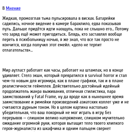
В
Мнение
Жидкая, промозглая тьма пульсировала в висках. Батарейки
садились, ночное видение в камере барахлило, едва показывая
путь. Дальше придётся идти наощупь, пока не слышно его… Потому
что заряд ещё может пригодиться.. Блядь, кто заставлял вообще
переть в психбольницу ночью, я же знал, что все так просто не
кончится, когда получил этот емейл. «дело не терпит
отлагательств»…
Мир аутласт работает как часы, работает на штампах, но в конце
удивляет. Стелз экшн, который превратился в survival horror и стал
чем-то новым для игромира, как в плане графики, так и в плане
реалистичности геймплея. Действительно достойный идейный
продолжатель жанра выживания, отличная стилистика, пара
заимствований у Fatal Frame, ну да вроде как в нынешнее время
заимствование и римейки произведений азиатских коллег уже и не
считаются дурным тоном. Но в целом картина настолько
убедительная, что ваш покорный не мог играть в игру без
перерывов — слишком велико напряжение, слишком мучительно
ожидание огромной руки, которая вытащит тело твоего хлипкого
героя-журналиста из шкафчика и одним пальцем свернет