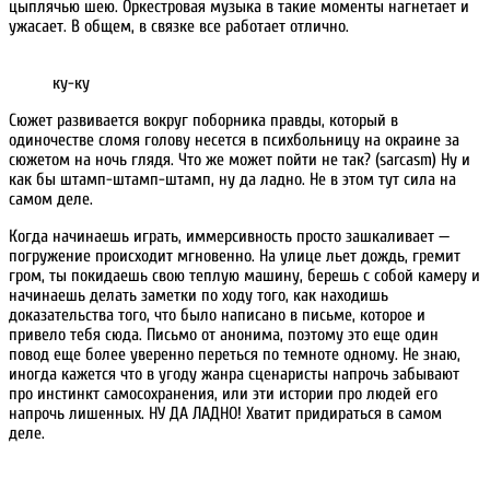
цыплячью шею. Оркестровая музыка в такие моменты нагнетает и
ужасает. В общем, в связке все работает отлично.
ку-ку
Сюжет развивается вокруг поборника правды, который в
одиночестве сломя голову несется в психбольницу на окраине за
сюжетом на ночь глядя. Что же может пойти не так? (sarcasm) Ну и
как бы штамп-штамп-штамп, ну да ладно. Не в этом тут сила на
самом деле.
Когда начинаешь играть, иммерсивность просто зашкаливает —
погружение происходит мгновенно. На улице льет дождь, гремит
гром, ты покидаешь свою теплую машину, берешь с собой камеру и
начинаешь делать заметки по ходу того, как находишь
доказательства того, что было написано в письме, которое и
привело тебя сюда. Письмо от анонима, поэтому это еще один
повод еще более уверенно переться по темноте одному. Не знаю,
иногда кажется что в угоду жанра сценаристы напрочь забывают
про инстинкт самосохранения, или эти истории про людей его
напрочь лишенных. НУ ДА ЛАДНО! Хватит придираться в самом
деле.