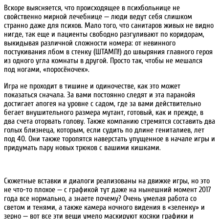
Вскоре выясняется, что происходящее в психбольнице не
свойственно мирной лечебнице — люди ведут себя слишком
странно даже для психов. Мало того, что санитаров живых не видно
нигде, так еще и пациенты свободно разгуливают по коридорам,
выкидывая различной сложности номера: от невинного
постукивания лбом в стенку (ШТАМП!) до швыряния главного героя
из одного угла комнаты в другой. Просто так, чтобы не мешался
под ногами, «поросёночек».
Игра не проходит в тишине и одиночестве, как это может
показаться сначала. За вами постоянно следят и эта паранойя
достигает апогея на уровне с садом, где за вами действительно
бегает внушительного размера мутант, готовый, как и прежде, в
два счета оторвать голову. Также компанию стремятся составить два
голых близнеца, которым, если судить по длине гениталиев, лет
под 40. Они также торопятся наверстать упущенное в начале игры и
придумать пару новых трюков с вашими кишками.
Сюжетные вставки и диалоги реализованы на движке игры, но это
не что-то плохое — с графикой тут даже на нынешний момент 2017
года все нормально, а знаете почему? Очень умелая работа со
светом и тенями, а также камера ночного видения в «зеленку» и
зерно — вот все эти вещи умело маскируют косяки графики и