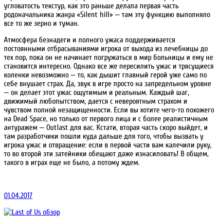
угловатость текстур, как это раньше делала первая часть
родоначальника жанра «Silent hill» — там эту функцию выполняло
все то же зерно и туман.
Атмосфера безнадеги и полного ужаса поддерживается
постоянными отбрасываниями игрока от выхода из лечебницы до
тех пор, пока он не начинает погружаться в мир больницы и ему не
становится интересно. Однако все же пересилить ужас и трясущиеся
коленки невозможно — то, как дышит главный герой уже само по
себе внушает страх. Да, звук в игре просто на запредельном уровне
— он делает этот ужас ощутимым и реальным. Каждый шаг,
движимый любопытством, дается с невероятным страхом и
чувством полной незащищенности. Если вы хотите чего-то похожего
на Dead Space, но только от первого лица и с более реалистичным
антуражем — Outlast для вас. Кстати, вторая часть скоро выйдет, и
там разработчики пошли куда дальше для того, чтобы вызвать у
игрока ужас и отвращение: если в первой части вам калечили руку,
то во второй эти затейники обещают даже изнасиловать! В общем,
такого в играх еще не было, а потому ждем.
01.04.2017