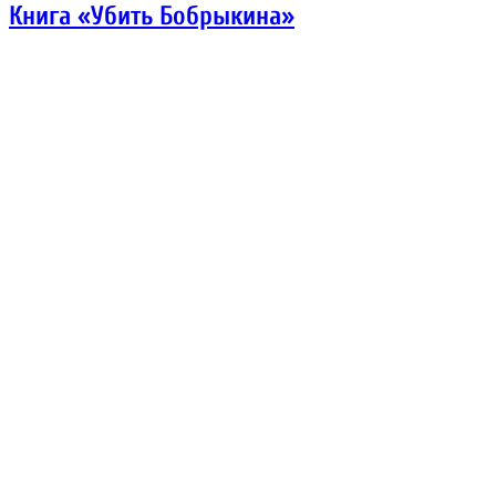
Книга «Убить Бобрыкина»
Фильм «Нелюбовь»
Игра «Silent Hill 2»
Книга «Чапаев и Пустота»
Игра «Outlast»
Фильм «Сплит»